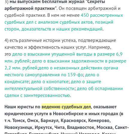
3)
мы выпускаем бесплатный журнал "Секреты
арбитражной практики"
. Он посвящен арбитражной и
судебной практике. В нем не менее
450 рассмотренных
судебных дел с анализом судебных актов, позиций
сторон, доказательств и наших рекомендаций
.
4) есть различные истории успеха, подтверждающие
качество и эффективность наших услуг. Например,
это
дело о взыскании упущенной выгоды в размере 6,9
млн. рублей
;
дело о взыскании задолженности в размере
2,2 млн. рублей
;
дело о незаконных действиях органа
местного самоуправления по 159-фз
;
дело о
конденсате
;
дело о конопатке
;
дело о защите
интеллектуальной собственности
;
дело об оспаривании
сделки с заинтересованностью
.
Наши юристы по
ведению судебных дел
, оказывают
юридические услуги в Новосибирске и иных городах (в
т.ч. Томск, Омск, Барнаул, Красноярск, Кемерово,
Новокузнецк, Иркутск, Чита, Владивосток, Москва, Санкт-